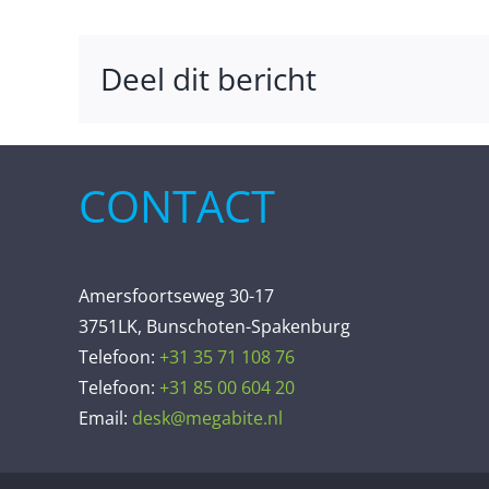
Deel dit bericht
CONTACT
Amersfoortseweg 30-17
3751LK, Bunschoten-Spakenburg
Telefoon:
+31 35 71 108 76
Telefoon:
+31 85 00 604 20
Email:
desk@megabite.nl