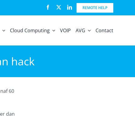
REMOTE HELP
Cloud Computing
VOIP
AVG
Contact
an hack
naf 60
er dan