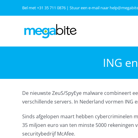
Ga
Bel met
+31 35 711 0876
| Stuur een e-mail naar
help@megabite
naar
inhoud
ING en
De nieuwste ZeuS/SpyEye malware combineert een
verschillende servers. In Nederland vormen ING 
Sinds afgelopen maart hebben cybercriminelen 
35 miljoen euro van ten minste 5000 rekeningen
securitybedrijf McAfee.