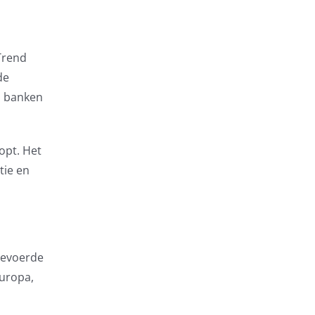
Trend
de
n banken
opt. Het
tie en
ngevoerde
uropa,