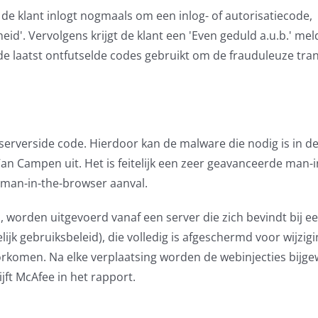
de klant inlogt nogmaals om een inlog- of autorisatiecode,
id'. Vervolgens krijgt de klant een 'Even geduld a.u.b.' mel
 de laatst ontfutselde codes gebruikt om de frauduleuze tra
serverside code. Hierdoor kan de malware die nodig is in de
 Van Campen uit. Het is feitelijk een zeer geavanceerde man-i
 man-in-the-browser aanval.
en, worden uitgevoerd vanaf een server die zich bevindt bij e
lijk gebruiksbeleid), die volledig is afgeschermd voor wijzig
rkomen. Na elke verplaatsing worden de webinjecties bijge
jft McAfee in het rapport.