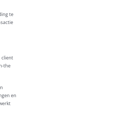
ding te
nsactie
 client
n-the
en
ingen en
werkt