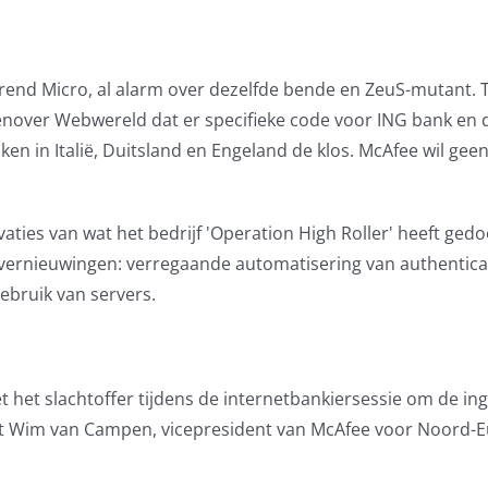
 Trend Micro, al alarm over dezelfde bende en ZeuS-mutant. 
enover Webwereld dat er specifieke code voor ING bank en 
en in Italië, Duitsland en Engeland de klos. McAfee wil gee
aties van wat het bedrijf 'Operation High Roller' heeft gedo
vernieuwingen: verregaande automatisering van authentica
gebruik van servers.
t het slachtoffer tijdens de internetbankiersessie om de i
lt Wim van Campen, vicepresident van McAfee voor Noord-E