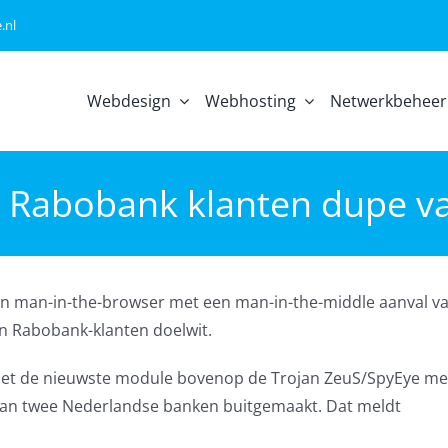
.nl
Webdesign
Webhosting
Netwerkbeheer
 Rabobank klanten dupe v
 man-in-the-browser met een man-in-the-middle aanval va
en Rabobank-klanten doelwit.
met de nieuwste module bovenop de Trojan ZeuS/SpyEye me
 van twee Nederlandse banken buitgemaakt. Dat meldt