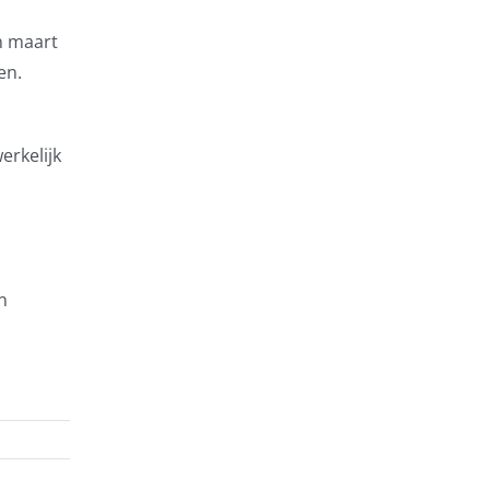
in maart
en.
erkelijk
n