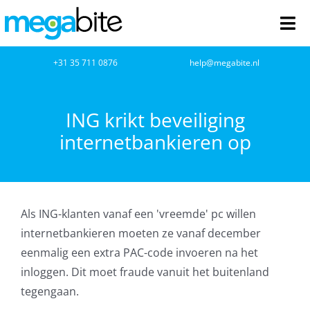
Ga
naar
Tog
inhoud
Nav
home
+31 35 711 0876
help@megabite.nl
Webdesign
ING krikt beveiliging
internetbankieren op
Netwerkbeheer
Webhosting
Als ING-klanten vanaf een 'vreemde' pc willen
Cloud Computing
internetbankieren moeten ze vanaf december
eenmalig een extra PAC-code invoeren na het
VOIP
inloggen. Dit moet fraude vanuit het buitenland
tegengaan.
Microsoft NCE