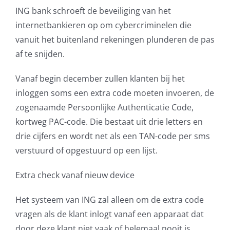
ING bank schroeft de beveiliging van het
AVG
internetbankieren op om cybercriminelen die
vanuit het buitenland rekeningen plunderen de pas
Office365
af te snijden.
Glasvezelverbindingen
Vanaf begin december zullen klanten bij het
inloggen soms een extra code moeten invoeren, de
Microsoft software licenties
zogenaamde Persoonlijke Authenticatie Code,
kortweg PAC-code. Die bestaat uit drie letters en
SLA overeenkomsten
drie cijfers en wordt net als een TAN-code per sms
verstuurd of opgestuurd op een lijst.
Remote Help
Extra check vanaf nieuw device
WordPress SLA Contract
Het systeem van ING zal alleen om de extra code
vragen als de klant inlogt vanaf een apparaat dat
Contact
door deze klant niet vaak of helemaal nooit is