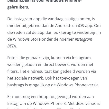
beschikbaar is voor Windows Phone 8-
gebruikers.
AVG
De Instagram-app die vandaag is uitgekomen, is
Office365
minder uitgebreid dan de Android- en iOS-app. Om
die reden zal de app dan ook terug te vinden zijn in
Glasvezelverbindingen
de Windows Store onder de noemer
Instagram
BETA
.
Microsoft software licenties
Foto's die gemaakt zijn, kunnen via Instagram
SLA overeenkomsten
worden geladen en direct bewerkt worden met
filters. Het eindresultaat kan gedeeld worden via
Remote Help
het sociale netwerk. Ook het toevoegen van
hashtags is mogelijk op de Windows Phone-versie.
WordPress SLA Contract
Er moet nog een hoop toegevoegd worden aan
Contact
Instagram op Windows Phone 8. Met deze versie is