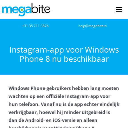
Ga
naar
Tog
inhoud
Nav
home
+31 35 711 0876
help@megabite.nl
Webdesign
Instagram-app voor Windows
Phone 8 nu beschikbaar
Netwerkbeheer
Webhosting
Windows Phone-gebruikers hebben lang moeten
Cloud Computing
wachten op een officiële Instagram-app voor
hun telefoon. Vanaf nu is de app echter eindelijk
VOIP
verkrijgbaar, hoewel hij minder uitgebreid is
dan de Android- en iOS-versie en alleen
Microsoft NCE