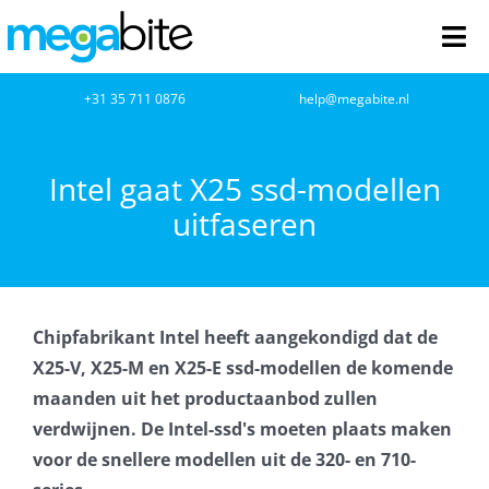
Ga
naar
Tog
inhoud
Nav
home
+31 35 711 0876
help@megabite.nl
Webdesign
Intel gaat X25 ssd-modellen
uitfaseren
Netwerkbeheer
Webhosting
Chipfabrikant Intel heeft aangekondigd dat de
Cloud Computing
X25-V, X25-M en X25-E ssd-modellen de komende
maanden uit het productaanbod zullen
VOIP
verdwijnen. De Intel-ssd's moeten plaats maken
voor de snellere modellen uit de 320- en 710-
Microsoft NCE