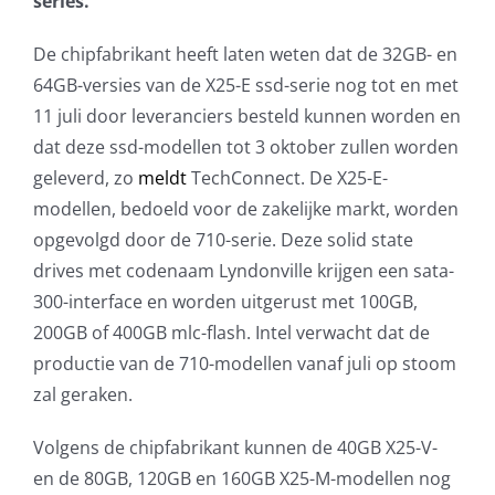
series.
AVG
De chipfabrikant heeft laten weten dat de 32GB- en
64GB-versies van de X25-E ssd-serie nog tot en met
Office365
11 juli door leveranciers besteld kunnen worden en
dat deze ssd-modellen tot 3 oktober zullen worden
Glasvezelverbindingen
geleverd, zo
meldt
TechConnect. De X25-E-
modellen, bedoeld voor de zakelijke markt, worden
Microsoft software licenties
opgevolgd door de 710-serie. Deze solid state
drives met codenaam Lyndonville krijgen een sata-
SLA overeenkomsten
300-interface en worden uitgerust met 100GB,
200GB of 400GB mlc-flash. Intel verwacht dat de
Remote Help
productie van de 710-modellen vanaf juli op stoom
zal geraken.
WordPress SLA Contract
Volgens de chipfabrikant kunnen de 40GB X25-V-
Contact
en de 80GB, 120GB en 160GB X25-M-modellen nog