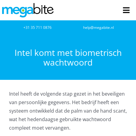
Ga
naar
Tog
inhoud
Nav
home
+31 35 711 0876
help@megabite.nl
Webdesign
Intel komt met biometrisch
wachtwoord
Netwerkbeheer
Webhosting
Intel heeft de volgende stap gezet in het beveiligen
Cloud Computing
van persoonlijke gegevens. Het bedrijf heeft een
systeem ontwikkeld dat de palm van de hand scant,
VOIP
wat het hedendaagse gebruikte wachtwoord
compleet moet vervangen.
Microsoft NCE