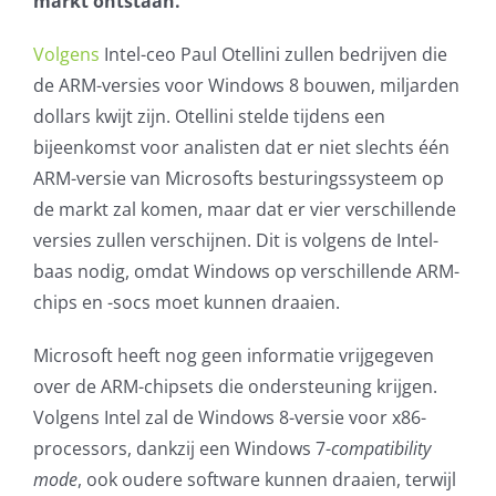
markt ontstaan.
AVG
Volgens
Intel-ceo Paul Otellini zullen bedrijven die
de ARM-versies voor Windows 8 bouwen, miljarden
Office365
dollars kwijt zijn. Otellini stelde tijdens een
bijeenkomst voor analisten dat er niet slechts één
Glasvezelverbindingen
ARM-versie van Microsofts besturingssysteem op
de markt zal komen, maar dat er vier verschillende
Microsoft software licenties
versies zullen verschijnen. Dit is volgens de Intel-
baas nodig, omdat Windows op verschillende ARM-
SLA overeenkomsten
chips en -socs moet kunnen draaien.
Remote Help
Microsoft heeft nog geen informatie vrijgegeven
over de ARM-chipsets die ondersteuning krijgen.
WordPress SLA Contract
Volgens Intel zal de Windows 8-versie voor x86-
processors, dankzij een Windows 7-
compatibility
Contact
mode
, ook oudere software kunnen draaien, terwijl