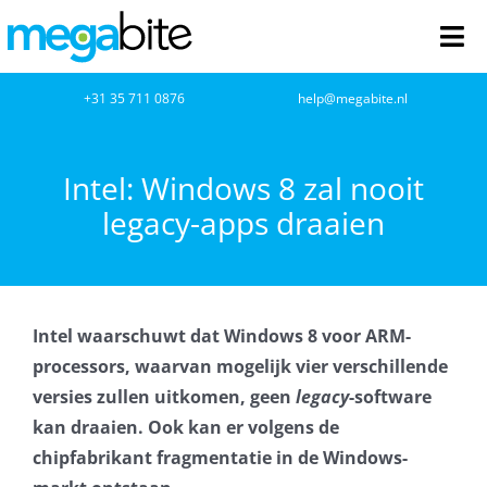
Ga
naar
Tog
inhoud
Nav
home
+31 35 711 0876
help@megabite.nl
Webdesign
Intel: Windows 8 zal nooit
legacy-apps draaien
Netwerkbeheer
Webhosting
Intel waarschuwt dat Windows 8 voor ARM-
Cloud Computing
processors, waarvan mogelijk vier verschillende
versies zullen uitkomen, geen
legacy
-software
VOIP
kan draaien. Ook kan er volgens de
chipfabrikant fragmentatie in de Windows-
Microsoft NCE