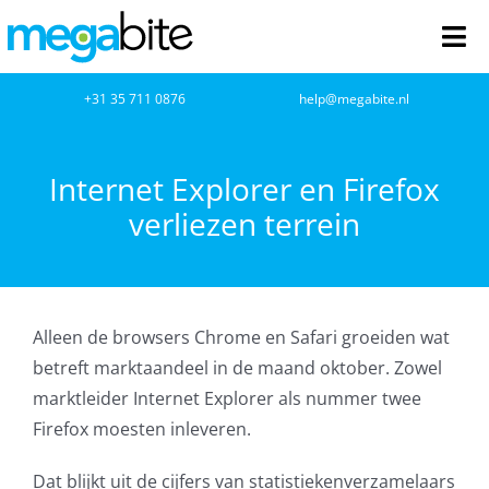
Ga
naar
Tog
inhoud
Nav
home
+31 35 711 0876
help@megabite.nl
Webdesign
Internet Explorer en Firefox
verliezen terrein
Netwerkbeheer
Webhosting
Alleen de browsers Chrome en Safari groeiden wat
Cloud Computing
betreft marktaandeel in de maand oktober. Zowel
marktleider Internet Explorer als nummer twee
VOIP
Firefox moesten inleveren.
Microsoft NCE
Dat blijkt uit de cijfers van statistiekenverzamelaars