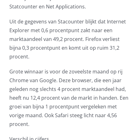
Statcounter en Net Applications.
AVG
Uit de gegevens van Stacounter blijkt dat Internet
Office365
Explorer met 0,6 procentpunt zakt naar een
marktaandeel van 49,2 procent. Firefox verliest
Glasvezelverbindingen
bijna 0,3 procentpunt en komt uit op ruim 31,2
procent.
Microsoft software licenties
Grote winnaar is voor de zoveelste maand op rij
SLA overeenkomsten
Chrome van Google. Deze browser, die een jaar
geleden nog slechts 4 procent marktaandeel had,
Remote Help
heeft nu 12,4 procent van de markt in handen. Een
groei van bijna 1 procentpunt vergeleken met
WordPress SLA Contract
vorige maand. Ook Safari steeg licht naar 4,56
procent.
Contact
Verschil in cijfers