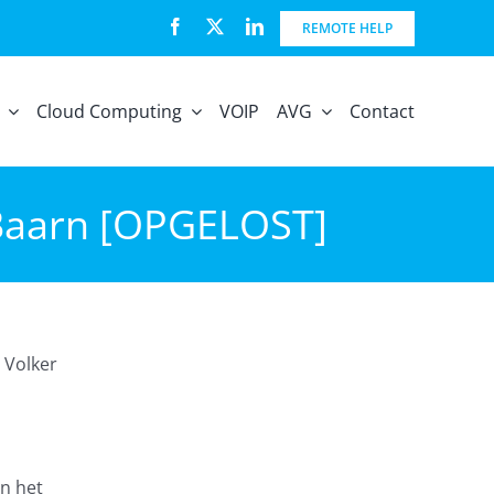
REMOTE HELP
Cloud Computing
VOIP
AVG
Contact
l Baarn [OPGELOST]
 Volker
n het