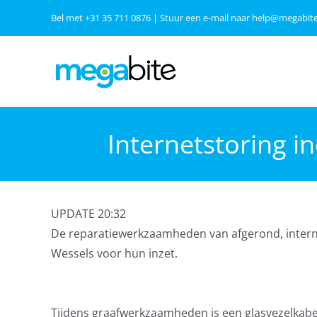
Ga
Bel met
+31 35 711 0876
| Stuur een e-mail naar
help@megabite
naar
inhoud
Internetstoring i
UPDATE 20:32
De reparatiewerkzaamheden van afgerond, interne
Wessels voor hun inzet.
Tijdens graafwerkzaamheden is een glasvezelkabe