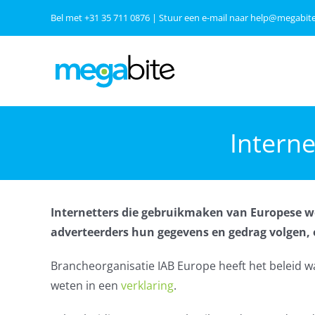
Ga
Bel met
+31 35 711 0876
| Stuur een e-mail naar
help@megabite
naar
inhoud
Interne
Internetters die gebruikmaken van Europese we
adverteerders hun gegevens en gedrag volgen, 
Brancheorganisatie IAB Europe heeft het beleid wa
weten in een
verklaring
.