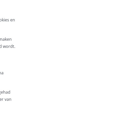
okies en
kmaken
d wordt.
na
 gehad
er van