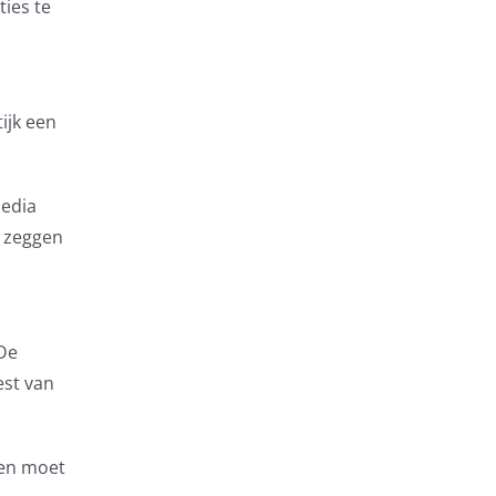
ies te
ijk een
Media
e zeggen
 De
est van
ven moet