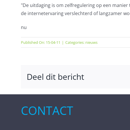
"De uitdaging is om zelfregulering op een manier 
de internetervaring verslechterd of langzamer wor
nu
Published On: 15-04-11
|
Categories:
nieuws
Deel dit bericht
CONTACT