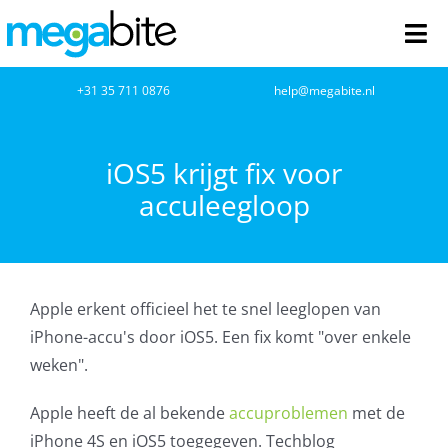
Ga
naar
Tog
inhoud
Nav
home
+31 35 711 0876
help@megabite.nl
Webdesign
iOS5 krijgt fix voor
acculeegloop
Netwerkbeheer
Webhosting
Apple erkent officieel het te snel leeglopen van
Cloud Computing
iPhone-accu's door iOS5. Een fix komt "over enkele
weken".
VOIP
Apple heeft de al bekende
accuproblemen
met de
Microsoft NCE
iPhone 4S en iOS5 toegegeven. Techblog