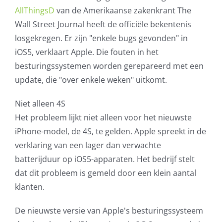
AllThingsD
van de Amerikaanse zakenkrant The
AVG
Wall Street Journal heeft de officiële bekentenis
losgekregen. Er zijn "enkele bugs gevonden" in
Office365
iOS5, verklaart Apple. Die fouten in het
besturingssystemen worden gerepareerd met een
Glasvezelverbindingen
update, die "over enkele weken" uitkomt.
Microsoft software licenties
Niet alleen 4S
Het probleem lijkt niet alleen voor het nieuwste
SLA overeenkomsten
iPhone-model, de 4S, te gelden. Apple spreekt in de
verklaring van een lager dan verwachte
Remote Help
batterijduur op iOS5-apparaten. Het bedrijf stelt
dat dit probleem is gemeld door een klein aantal
WordPress SLA Contract
klanten.
Contact
De nieuwste versie van Apple's besturingssysteem