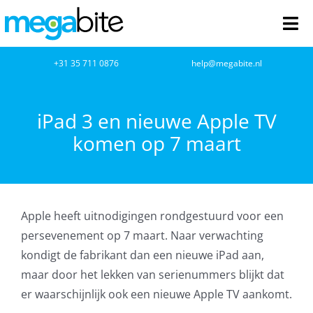
Ga
naar
Tog
inhoud
Nav
home
+31 35 711 0876
help@megabite.nl
Webdesign
iPad 3 en nieuwe Apple TV
komen op 7 maart
Netwerkbeheer
Webhosting
Apple heeft uitnodigingen rondgestuurd voor een
Cloud Computing
persevenement op 7 maart. Naar verwachting
kondigt de fabrikant dan een nieuwe iPad aan,
VOIP
maar door het lekken van serienummers blijkt dat
er waarschijnlijk ook een nieuwe Apple TV aankomt.
Microsoft NCE