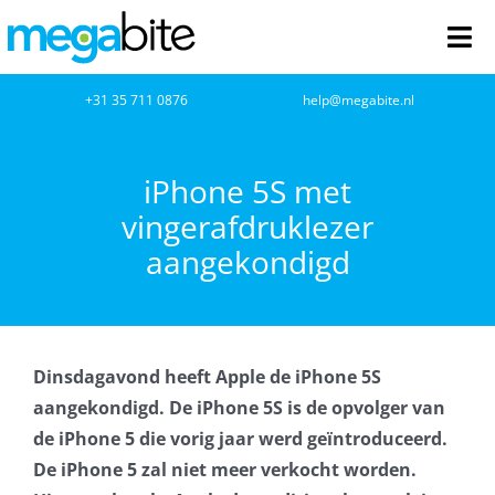
Ga
naar
Tog
inhoud
Nav
home
+31 35 711 0876
help@megabite.nl
Webdesign
iPhone 5S met
vingerafdruklezer
Netwerkbeheer
aangekondigd
Webhosting
Cloud Computing
Dinsdagavond heeft Apple de iPhone 5S
VOIP
aangekondigd. De iPhone 5S is de opvolger van
de iPhone 5 die vorig jaar werd geïntroduceerd.
Microsoft NCE
De iPhone 5 zal niet meer verkocht worden.