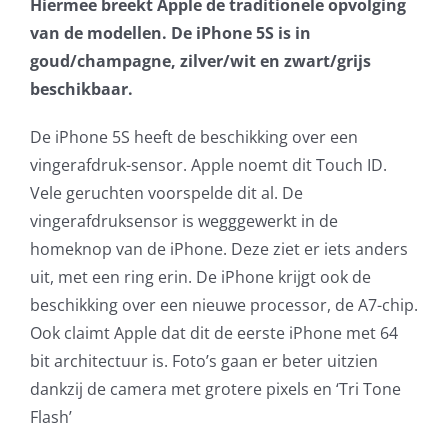
Hiermee breekt Apple de traditionele opvolging
AVG
van de modellen. De iPhone 5S is in
goud/champagne, zilver/wit en zwart/grijs
Office365
beschikbaar.
De iPhone 5S heeft de beschikking over een
Glasvezelverbindingen
vingerafdruk-sensor. Apple noemt dit Touch ID.
Vele geruchten voorspelde dit al. De
Microsoft software licenties
vingerafdruksensor is wegggewerkt in de
homeknop van de iPhone. Deze ziet er iets anders
SLA overeenkomsten
uit, met een ring erin. De iPhone krijgt ook de
beschikking over een nieuwe processor, de A7-chip.
Remote Help
Ook claimt Apple dat dit de eerste iPhone met 64
bit architectuur is. Foto’s gaan er beter uitzien
WordPress SLA Contract
dankzij de camera met grotere pixels en ‘Tri Tone
Flash’
Contact