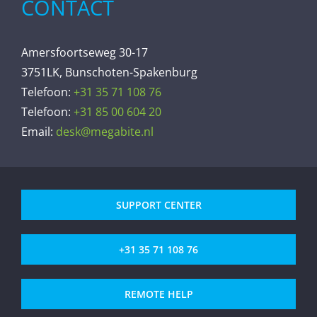
CONTACT
Amersfoortseweg 30-17
3751LK, Bunschoten-Spakenburg
Telefoon:
+31 35 71 108 76
Telefoon:
+31 85 00 604 20
Email:
desk@megabite.nl
SUPPORT CENTER
+31 35 71 108 76
REMOTE HELP