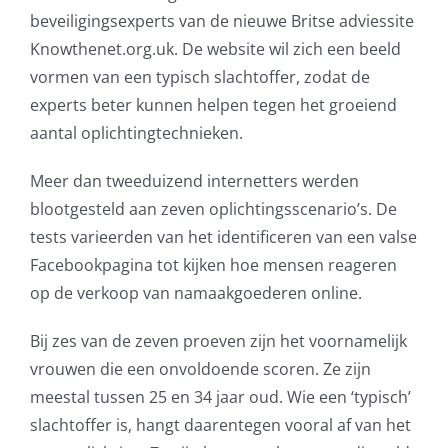
beveiligingsexperts van de nieuwe Britse adviessite
AVG
Knowthenet.org.uk. De website wil zich een beeld
vormen van een typisch slachtoffer, zodat de
Office365
experts beter kunnen helpen tegen het groeiend
aantal oplichtingtechnieken.
Glasvezelverbindingen
Meer dan tweeduizend internetters werden
Microsoft software licenties
blootgesteld aan zeven oplichtingsscenario’s. De
tests varieerden van het identificeren van een valse
SLA overeenkomsten
Facebookpagina tot kijken hoe mensen reageren
op de verkoop van namaakgoederen online.
Remote Help
Bij zes van de zeven proeven zijn het voornamelijk
WordPress SLA Contract
vrouwen die een onvoldoende scoren. Ze zijn
meestal tussen 25 en 34 jaar oud. Wie een ‘typisch’
Contact
slachtoffer is, hangt daarentegen vooral af van het