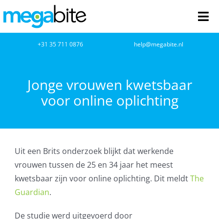
Ga
naar
Tog
inhoud
Nav
home
+31 35 711 0876
help@megabite.nl
Webdesign
Jonge vrouwen kwetsbaar
voor online oplichting
Netwerkbeheer
Webhosting
Uit een Brits onderzoek blijkt dat werkende
Cloud Computing
vrouwen tussen de 25 en 34 jaar het meest
kwetsbaar zijn voor online oplichting. Dit meldt
The
VOIP
Guardian
.
Microsoft NCE
De studie werd uitgevoerd door