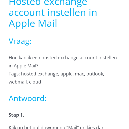
Hosted exchange
AVG
account instellen in
Apple Mail
Office365
Vraag:
Glasvezelverbindingen
Microsoft software licenties
Hoe kan ik een hosted exchange account instellen
in Apple Mail?
SLA overeenkomsten
Tags: hosted exchange, apple, mac, outlook,
webmail, cloud
Remote Help
Antwoord:
WordPress SLA Contract
Stap 1.
Contact
Klik op het pulldownmenu “Mail” en kies dan