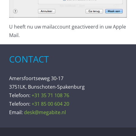
U heeft nu uw mailaccount geactiveerd in uw Apple
Mail.
CONTACT
Amersfoortseweg 30-17
3751LK, Bunschoten-Spakenburg
Telefoon:
+31 35 71 108 76
Telefoon:
+31 85 00 604 20
Email:
desk@megabite.nl