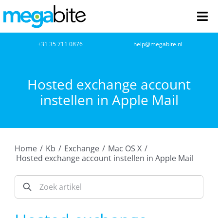
Ga
naar
Tog
inhoud
Nav
home
+31 35 711 0876
help@megabite.nl
Webdesign
Hosted exchange account
instellen in Apple Mail
Netwerkbeheer
Webhosting
Home
/
Kb
/
Exchange
/
Mac OS X
/
Cloud Computing
Hosted exchange account instellen in Apple Mail
VOIP
Microsoft NCE