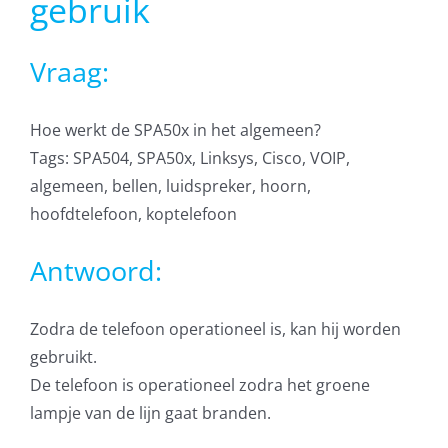
gebruik
AVG
Vraag:
Office365
Hoe werkt de SPA50x in het algemeen?
Glasvezelverbindingen
Tags: SPA504, SPA50x, Linksys, Cisco, VOIP,
algemeen, bellen, luidspreker, hoorn,
Microsoft software licenties
hoofdtelefoon, koptelefoon
SLA overeenkomsten
Antwoord:
Remote Help
Zodra de telefoon operationeel is, kan hij worden
gebruikt.
WordPress SLA Contract
De telefoon is operationeel zodra het groene
lampje van de lijn gaat branden.
Contact