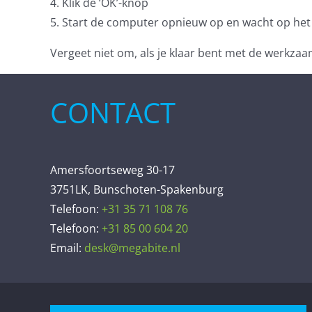
4. Klik de ‘OK’-knop
5. Start de computer opnieuw op en wacht op h
Vergeet niet om, als je klaar bent met de werkza
CONTACT
Amersfoortseweg 30-17
3751LK, Bunschoten-Spakenburg
Telefoon:
+31 35 71 108 76
Telefoon:
+31 85 00 604 20
Email:
desk@megabite.nl