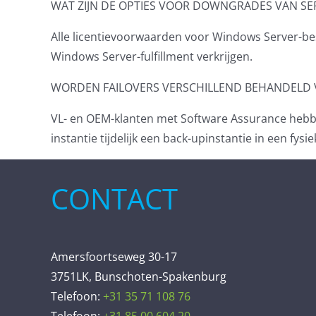
WAT ZIJN DE OPTIES VOOR DOWNGRADES VAN SERV
Alle licentievoorwaarden voor Windows Server-b
Windows Server-fulfillment verkrijgen.
WORDEN FAILOVERS VERSCHILLEND BEHANDELD 
VL- en OEM-klanten met Software Assurance hebben
instantie tijdelijk een back-upinstantie in een fy
CONTACT
Amersfoortseweg 30-17
3751LK, Bunschoten-Spakenburg
Telefoon:
+31 35 71 108 76