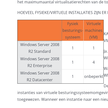
het maximumaantal virtualisatierechten van de t
HOEVEEL FYSIEKE/VIRTUELE INSTALLATIES ZIJN 
Fysiek
Virtuele
besturings-
machines
KA
systeem
(VM)
VM
Windows Server 2008
1
1
Ja
R2 Standard
Wi
Windows Server 2008
1
4
R2 Enterprise
W
Windows Server 2008
W
1
onbeperkt
R2 Datacenter
De
instanties van virtuele besturingssysteemomgeving
toegewezen. Wanneer een instantie naar een nieuwe