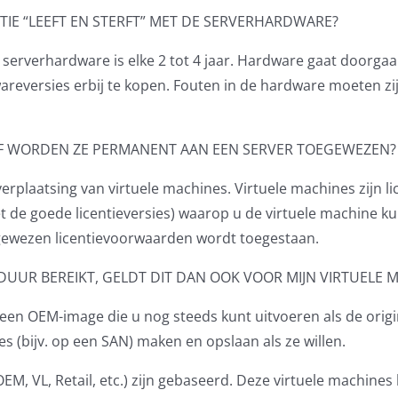
TIE “LEEFT EN STERFT” MET DE SERVERHARDWARE?
serverhardware is elke 2 tot 4 jaar. Hardware gaat doorga
areversies erbij te kopen. Fouten in de hardware moeten zi
OF WORDEN ZE PERMANENT AAN EEN SERVER TOEGEWEZEN?
rplaatsing van virtuele machines. Virtuele machines zijn li
 de goede licentieversies) waarop u de virtuele machine ku
oegewezen licentievoorwaarden wordt toegestaan.
DUUR BEREIKT, GELDT DIT DAN OOK VOOR MIJN VIRTUELE 
een OEM-image die u nog steeds kunt uitvoeren als de origin
es (bijv. op een SAN) maken en opslaan als ze willen.
OEM, VL, Retail, etc.) zijn gebaseerd. Deze virtuele machine