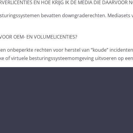
ERLICENTIES EN HOE KRIJG IK DE MEDIA DIE DAARVOOR NO
esturingssystemen bevatten downgraderechten. Mediasets 
VOOR OEM- EN VOLUMELICENTIES?
 onbeperkte rechten voor herstel van “koude” incidenten. 
sieke of virtuele besturingssysteemomgeving uitvoeren op een