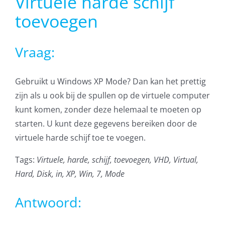
Virtuele harde schijf
AVG
toevoegen
Office365
Vraag:
Glasvezelverbindingen
Gebruikt u Windows XP Mode? Dan kan het prettig
zijn als u ook bij de spullen op de virtuele computer
Microsoft software licenties
kunt komen, zonder deze helemaal te moeten op
starten. U kunt deze gegevens bereiken door de
SLA overeenkomsten
virtuele harde schijf toe te voegen.
Remote Help
Tags:
Virtuele, harde, schijf, toevoegen, VHD, Virtual,
Hard, Disk, in, XP, Win, 7, Mode
WordPress SLA Contract
Antwoord:
Contact