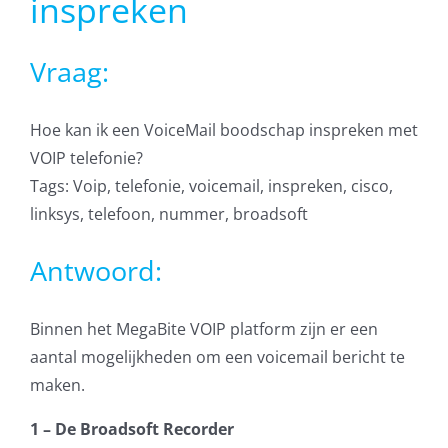
inspreken
AVG
Vraag:
Office365
Hoe kan ik een VoiceMail boodschap inspreken met
Glasvezelverbindingen
VOIP telefonie?
Tags: Voip, telefonie, voicemail, inspreken, cisco,
Microsoft software licenties
linksys, telefoon, nummer, broadsoft
SLA overeenkomsten
Antwoord:
Remote Help
Binnen het MegaBite VOIP platform zijn er een
aantal mogelijkheden om een voicemail bericht te
WordPress SLA Contract
maken.
Contact
1 – De Broadsoft Recorder