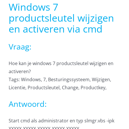
Windows 7
AVG
productsleutel wijzigen
Office365
en activeren via cmd
Glasvezelverbindingen
Vraag:
Microsoft software licenties
Hoe kan je windows 7 productsleutel wijzigen en
activeren?
SLA overeenkomsten
Tags: Windows, 7, Besturingssysteem, Wijzigen,
Licentie, Productsleutel, Change, Productkey,
Remote Help
Antwoord:
WordPress SLA Contract
Start cmd als administrator en typ slmgr.vbs -ipk
Contact
XXXXX-XXXXX-XXXXX-XXXXX-XXXXX