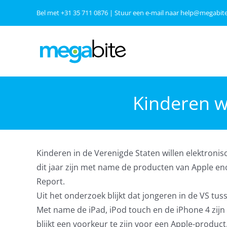
Ga
Bel met
+31 35 711 0876
| Stuur een e-mail naar
help@megabite
naar
inhoud
Kinderen w
Kinderen in de Verenigde Staten willen elektronis
dit jaar zijn met name de producten van Apple eno
Report.
Uit het onderzoek blijkt dat jongeren in de VS tus
Met name de iPad, iPod touch en de iPhone 4 zijn d
blijkt een voorkeur te zijn voor een Apple-product