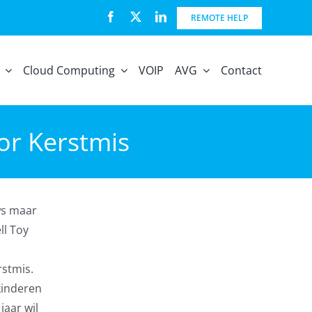
REMOTE HELP
Cloud Computing
VOIP
AVG
Contact
or Kerstmis
ws maar
ll Toy
rstmis.
 kinderen
jaar wil