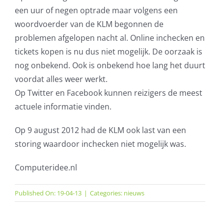
een uur of negen optrade maar volgens een
AVG
woordvoerder van de KLM begonnen de
problemen afgelopen nacht al. Online inchecken en
Office365
tickets kopen is nu dus niet mogelijk. De oorzaak is
nog onbekend. Ook is onbekend hoe lang het duurt
Glasvezelverbindingen
voordat alles weer werkt.
Op Twitter en Facebook kunnen reizigers de meest
Microsoft software licenties
actuele informatie vinden.
SLA overeenkomsten
Op 9 august 2012 had de KLM ook last van een
storing waardoor inchecken niet mogelijk was.
Remote Help
Computeridee.nl
WordPress SLA Contract
Published On: 19-04-13
|
Categories:
nieuws
Contact