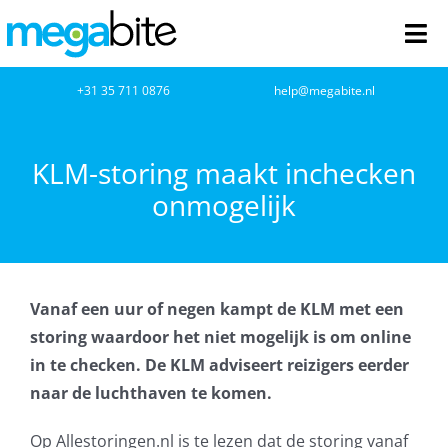
Ga
naar
Tog
inhoud
Nav
home
+31 35 711 0876
help@megabite.nl
Webdesign
KLM-storing maakt inchecken
onmogelijk
Netwerkbeheer
Webhosting
Vanaf een uur of negen kampt de KLM met een
Cloud Computing
storing waardoor het niet mogelijk is om online
in te checken. De KLM adviseert reizigers eerder
VOIP
naar de luchthaven te komen.
Microsoft NCE
Op Allestoringen.nl is te lezen dat de storing vanaf