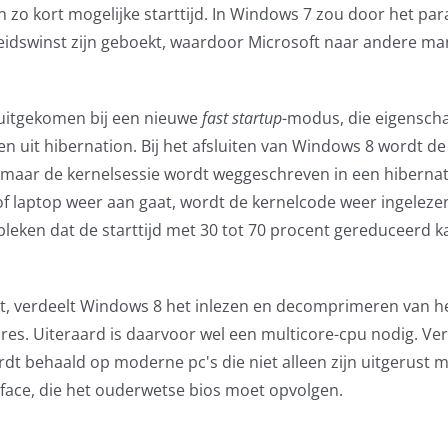
 zo kort mogelijke starttijd. In Windows 7 zou door het para
lheidswinst zijn geboekt, waardoor Microsoft naar andere ma
n uitgekomen bij een nieuwe
fast startup
-modus, die eigensc
n uit hibernation. Bij het afsluiten van Windows 8 wordt de
, maar de kernelsessie wordt weggeschreven in een hibernat
 of laptop weer aan gaat, wordt de kernelcode weer ingelezen
ebleken dat de starttijd met 30 tot 70 procent gereduceerd k
kt, verdeelt Windows 8 het inlezen en decomprimeren van h
es. Uiteraard is daarvoor wel een multicore-cpu nodig. Ve
dt behaald op moderne pc's die niet alleen zijn uitgerust 
rface, die het ouderwetse bios moet opvolgen.