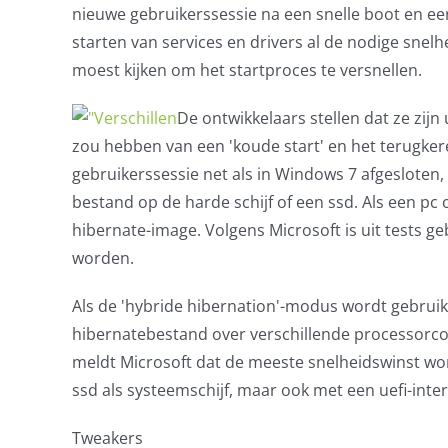
nieuwe gebruikerssessie na een snelle boot en een
starten van services en drivers al de nodige sne
moest kijken om het startproces te versnellen.
De ontwikkelaars stellen dat ze zij
zou hebben van een 'koude start' en het terugkere
gebruikerssessie net als in Windows 7 afgesloten
bestand op de harde schijf of een ssd. Als een pc
hibernate-image. Volgens Microsoft is uit tests g
worden.
Als de 'hybride hibernation'-modus wordt gebrui
hibernatebestand over verschillende processorcor
meldt Microsoft dat de meeste snelheidswinst wor
ssd als systeemschijf, maar ook met een uefi-inte
Tweakers