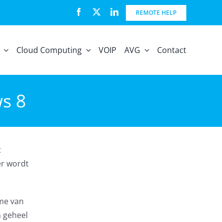
REMOTE HELP
Cloud Computing
VOIP
AVG
Contact
ws 8
t
er wordt
me van
n geheel