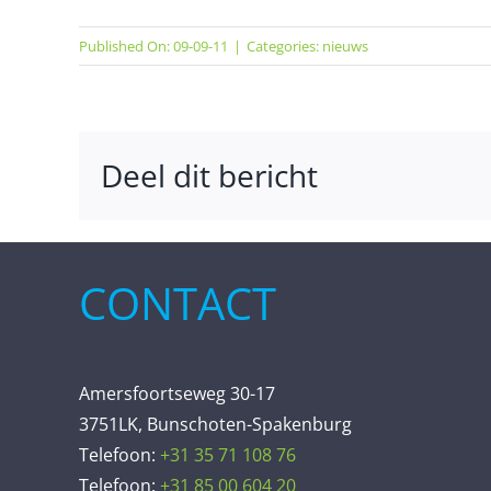
Published On: 09-09-11
|
Categories:
nieuws
Deel dit bericht
CONTACT
Amersfoortseweg 30-17
3751LK, Bunschoten-Spakenburg
Telefoon:
+31 35 71 108 76
Telefoon:
+31 85 00 604 20