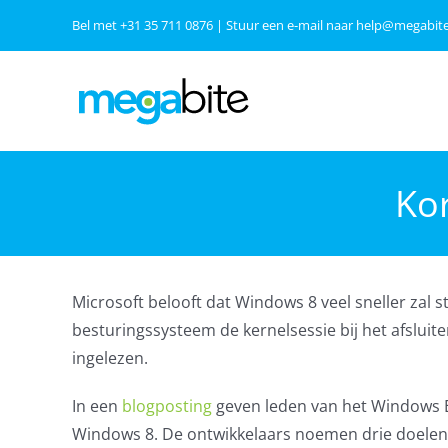
Ga
Bel met
+31 35 711 0876
| Stuur een e-mail naar
help@megabite
naar
inhoud
Kor
Microsoft belooft dat Windows 8 veel sneller zal s
besturingssysteem de kernelsessie bij het afsluit
ingelezen.
In een
blogposting
geven leden van het Windows E
Windows 8. De ontwikkelaars noemen drie doelen: 