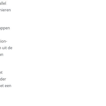
llel
nieren
happen
ion-
 uit de
an
et
rder
met een