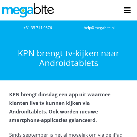
Ga
naar
Tog
inhoud
Nav
home
+31 35 711 0876
help@megabite.nl
Webdesign
KPN brengt tv-kijken naar
Androidtablets
Netwerkbeheer
Webhosting
KPN brengt dinsdag een app uit waarmee
Cloud Computing
klanten live tv kunnen kijken via
Androidtablets. Ook worden nieuwe
VOIP
smartphone-applicaties gelanceerd.
Microsoft NCE
Sinds september is het al mogelijk om via de iPad