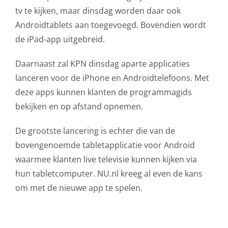
tv te kijken, maar dinsdag worden daar ook
AVG
Androidtablets aan toegevoegd. Bovendien wordt
de iPad-app uitgebreid.
Office365
Daarnaast zal KPN dinsdag aparte applicaties
Glasvezelverbindingen
lanceren voor de iPhone en Androidtelefoons. Met
deze apps kunnen klanten de programmagids
Microsoft software licenties
bekijken en op afstand opnemen.
SLA overeenkomsten
De grootste lancering is echter die van de
bovengenoemde tabletapplicatie voor Android
Remote Help
waarmee klanten live televisie kunnen kijken via
hun tabletcomputer. NU.nl kreeg al even de kans
WordPress SLA Contract
om met de nieuwe app te spelen.
Contact