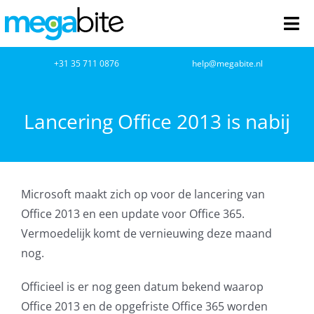
Ga
naar
Tog
inhoud
Nav
home
+31 35 711 0876
help@megabite.nl
Webdesign
Lancering Office 2013 is nabij
Netwerkbeheer
Webhosting
Microsoft maakt zich op voor de lancering van
Office 2013 en een update voor Office 365.
Cloud Computing
Vermoedelijk komt de vernieuwing deze maand
nog.
VOIP
Officieel is er nog geen datum bekend waarop
Microsoft NCE
Office 2013 en de opgefriste Office 365 worden