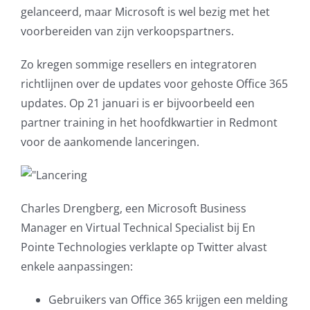
gelanceerd, maar Microsoft is wel bezig met het
AVG
voorbereiden van zijn verkoopspartners.
Office365
Zo kregen sommige resellers en integratoren
richtlijnen over de updates voor gehoste Office 365
Glasvezelverbindingen
updates. Op 21 januari is er bijvoorbeeld een
partner training in het hoofdkwartier in Redmont
Microsoft software licenties
voor de aankomende lanceringen.
SLA overeenkomsten
Charles Drengberg, een Microsoft Business
Remote Help
Manager en Virtual Technical Specialist bij En
Pointe Technologies verklapte op Twitter alvast
WordPress SLA Contract
enkele aanpassingen:
Contact
Gebruikers van Office 365 krijgen een melding