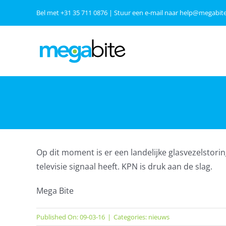
Ga
Bel met
+31 35 711 0876
| Stuur een e-mail naar
help@megabite
naar
inhoud
Op dit moment is er een landelijke glasvezelstorin
televisie signaal heeft. KPN is druk aan de slag.
Mega Bite
Published On: 09-03-16
|
Categories:
nieuws