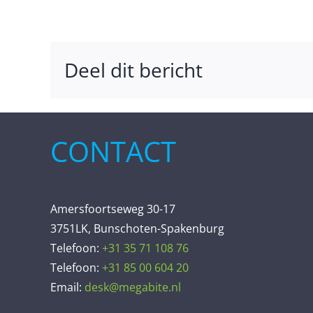
Deel dit bericht
CONTACT
Amersfoortseweg 30-17
3751LK, Bunschoten-Spakenburg
Telefoon:
+31 35 71 108 76
Telefoon:
+31 85 00 604 20
Email:
desk@megabite.nl