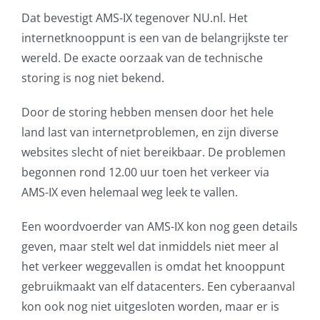
Dat bevestigt AMS-IX tegenover NU.nl. Het
AVG
internetknooppunt is een van de belangrijkste ter
wereld. De exacte oorzaak van de technische
Office365
storing is nog niet bekend.
Glasvezelverbindingen
Door de storing hebben mensen door het hele
land last van internetproblemen, en zijn diverse
Microsoft software licenties
websites slecht of niet bereikbaar. De problemen
begonnen rond 12.00 uur toen het verkeer via
SLA overeenkomsten
AMS-IX even helemaal weg leek te vallen.
Remote Help
Een woordvoerder van AMS-IX kon nog geen details
geven, maar stelt wel dat inmiddels niet meer al
WordPress SLA Contract
het verkeer weggevallen is omdat het knooppunt
gebruikmaakt van elf datacenters. Een cyberaanval
Contact
kon ook nog niet uitgesloten worden, maar er is