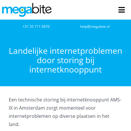
Ga
naar
Tog
inhoud
Nav
home
+31 35 711 0876
help@megabite.nl
Webdesign
Landelijke internetproblemen
door storing bij
Netwerkbeheer
internetknooppunt
Webhosting
Cloud Computing
Een technische storing bij internetknooppunt AMS-
VOIP
IX in Amsterdam zorgt momenteel voor
internetproblemen op diverse plaatsen in het
Microsoft NCE
land.