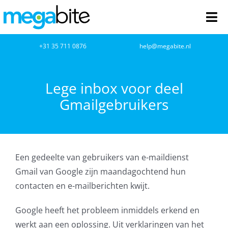
Ga
naar
Tog
inhoud
Nav
home
+31 35 711 0876
help@megabite.nl
Webdesign
Lege inbox voor deel
Gmailgebruikers
Netwerkbeheer
Webhosting
Een gedeelte van gebruikers van e-maildienst
Cloud Computing
Gmail van Google zijn maandagochtend hun
contacten en e-mailberichten kwijt.
VOIP
Google heeft het probleem inmiddels erkend en
Microsoft NCE
werkt aan een oplossing. Uit verklaringen van het