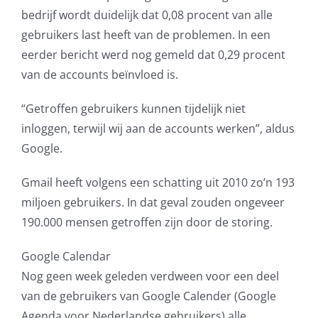
bedrijf wordt duidelijk dat 0,08 procent van alle
AVG
gebruikers last heeft van de problemen. In een
eerder bericht werd nog gemeld dat 0,29 procent
Office365
van de accounts beïnvloed is.
Glasvezelverbindingen
“Getroffen gebruikers kunnen tijdelijk niet
inloggen, terwijl wij aan de accounts werken”, aldus
Microsoft software licenties
Google.
SLA overeenkomsten
Gmail heeft volgens een schatting uit 2010 zo’n 193
miljoen gebruikers. In dat geval zouden ongeveer
Remote Help
190.000 mensen getroffen zijn door de storing.
Google Calendar
WordPress SLA Contract
Nog geen week geleden verdween voor een deel
van de gebruikers van Google Calender (Google
Contact
Agenda voor Nederlandse gebruikers) alle