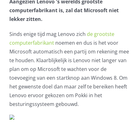
Aangezien Lenovo 's werelds grootste
AVG
computerfabrikant is, zal dat Microsoft niet
lekker zitten.
Office365
Sinds enige tijd mag Lenovo zich
de grootste
computerfabrikant
noemen en dus is het voor
Glasvezelverbindingen
Microsoft automatisch een partij om rekening mee
te houden. Klaarblijkelijk is Lenovo niet langer van
Microsoft software licenties
plan om op Microsoft te wachten voor de
toevoeging van een startknop aan Windows 8. Om
SLA overeenkomsten
het gewenste doel dan maar zelf te bereiken heeft
Lenovo ervoor gekozen om Pokki in het
Remote Help
besturingssysteem gebouwd.
WordPress SLA Contract
Contact