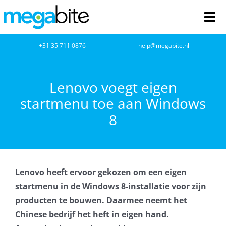
Ga
naar
Tog
inhoud
Nav
home
+31 35 711 0876
help@megabite.nl
Webdesign
Lenovo voegt eigen
startmenu toe aan Windows
Netwerkbeheer
8
Webhosting
Cloud Computing
Lenovo heeft ervoor gekozen om een eigen
VOIP
startmenu in de Windows 8-installatie voor zijn
producten te bouwen. Daarmee neemt het
Microsoft NCE
Chinese bedrijf het heft in eigen hand.