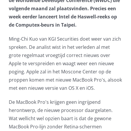
de Worldwide Developer Conference (WWDC) die
volgende maand zal plaatsvinden. Precies een
AVG
week eerder lanceert Intel de Haswell-reeks op
de Computex-beurs in Taipei.
Office365
Ming-Chi Kuo van KGI Securities doet weer van zich
Glasvezelverbindingen
spreken. De analist wist in het verleden al met
grote regelmaat vroegtijd correct nieuws over
Microsoft software licenties
Apple te verspreiden en waagt weer een nieuwe
poging. Apple zal in het Moscone Center op de
SLA overeenkomsten
proppen komen met nieuwe MacBook Pro's, alsook
met een nieuwe versie van OS X en iOS.
Remote Help
De MacBook Pro's krijgen geen ingrijpend
WordPress SLA Contract
herontwerp, de nieuwe processor daargelaten.
Wat wellicht wel opzien baart is dat de gewone
Contact
MacBook Pro-lijn zonder Retina-schermen