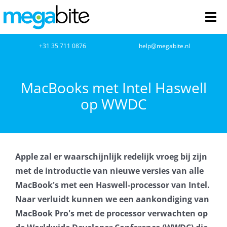
Ga
naar
Tog
inhoud
Nav
home
+31 35 711 0876
help@megabite.nl
Webdesign
MacBooks met Intel Haswell
op WWDC
Netwerkbeheer
Webhosting
Apple zal er waarschijnlijk redelijk vroeg bij zijn
Cloud Computing
met de introductie van nieuwe versies van alle
MacBook's met een Haswell-processor van Intel.
VOIP
Naar verluidt kunnen we een aankondiging van
MacBook Pro's met de processor verwachten op
Microsoft NCE