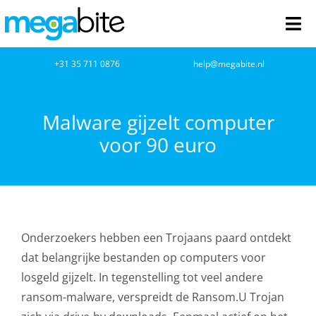
Ga
naar
Tog
inhoud
Nav
home
+31 35 711 0876
help@megabite.nl
Webdesign
Malware gijzelt computer
voor 90 euro
Netwerkbeheer
Webhosting
Cloud Computing
Onderzoekers hebben een Trojaans paard ontdekt
dat belangrijke bestanden op computers voor
VOIP
losgeld gijzelt. In tegenstelling tot veel andere
ransom-malware, verspreidt de Ransom.U Trojan
Microsoft NCE