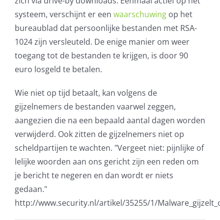
zich via drive-by downloads. Eenmaal actief op het
systeem, verschijnt er een
waarschuwing
op het
AVG
bureaublad dat persoonlijke bestanden met RSA-
1024 zijn versleuteld. De enige manier om weer
Office365
toegang tot de bestanden te krijgen, is door 90
euro losgeld te betalen.
Glasvezelverbindingen
Wie niet op tijd betaalt, kan volgens de
Microsoft software licenties
gijzelnemers de bestanden vaarwel zeggen,
aangezien die na een bepaald aantal dagen worden
SLA overeenkomsten
verwijderd. Ook zitten de gijzelnemers niet op
scheldpartijen te wachten. "Vergeet niet: pijnlijke of
Remote Help
lelijke woorden aan ons gericht zijn een reden om
je bericht te negeren en dan wordt er niets
WordPress SLA Contract
gedaan."
http://www.security.nl/artikel/35255/1/Malware_gijzel
Contact