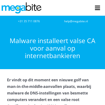
Ga
naar
Tog
inhoud
Nav
home
+31 35 711 0876
help@megabite.nl
Webdesign
Malware installeert valse CA
voor aanval op
Netwerkbeheer
internetbankieren
Webhosting
Cloud Computing
Er vindt op dit moment een nieuwe golf van
VOIP
man-in-the-middle-aanvallen plaats, waarbij
malware de DNS-instellingen van besmette
Microsoft NCE
computers verandert en een valse root