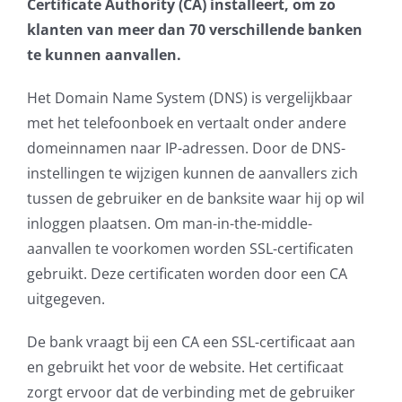
Certificate Authority (CA) installeert, om zo
AVG
klanten van meer dan 70 verschillende banken
te kunnen aanvallen.
Office365
Het Domain Name System (DNS) is vergelijkbaar
met het telefoonboek en vertaalt onder andere
Glasvezelverbindingen
domeinnamen naar IP-adressen. Door de DNS-
instellingen te wijzigen kunnen de aanvallers zich
Microsoft software licenties
tussen de gebruiker en de banksite waar hij op wil
inloggen plaatsen. Om man-in-the-middle-
SLA overeenkomsten
aanvallen te voorkomen worden SSL-certificaten
gebruikt. Deze certificaten worden door een CA
Remote Help
uitgegeven.
WordPress SLA Contract
De bank vraagt bij een CA een SSL-certificaat aan
en gebruikt het voor de website. Het certificaat
Contact
zorgt ervoor dat de verbinding met de gebruiker