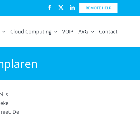
REMOTE HELP
Cloud Computing
VOIP
AVG
Contact
mplaren
i is
ieke
niet. De