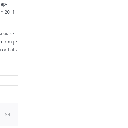
nep-
in 2011
malware-
im om je
rootkits