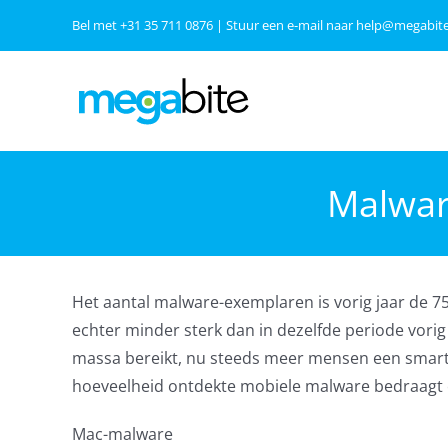
Ga
Bel met
+31 35 711 0876
| Stuur een e-mail naar
help@megabite
naar
inhoud
Malwar
Het aantal malware-exemplaren is vorig jaar de 75
echter minder sterk dan in dezelfde periode vorig
massa bereikt, nu steeds meer mensen een smartph
hoeveelheid ontdekte mobiele malware bedraagt
Mac-malware