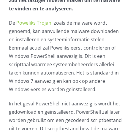
zou het lastiger moeten maken om te malware
te vinden en te analyseren.
AVG
De
Poweliks Trojan
, zoals de malware wordt
Office365
genoemd, kan aanvullende malware downloaden
en installeren en systeeminformatie stelen.
Glasvezelverbindingen
Eenmaal actief zal Poweliks eerst controleren of
Windows PowerShell aanwezig is. Dit is een
Microsoft software licenties
scripttaal waarmee systeembeheerders allerlei
taken kunnen automatiseren. Het is standaard in
SLA overeenkomsten
Windows 7 aanwezig en kan ook op andere
Windows-versies worden geïnstalleerd.
Remote Help
In het geval PowerShell niet aanwezig is wordt het
WordPress SLA Contract
gedownload en geïnstalleerd. PowerShell zal later
worden gebruikt om een gecodeerd scriptbestand
Contact
uit te voeren. Dit scriptbestand bevat de malware