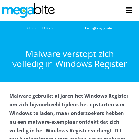
Ga
naar
Tog
inhoud
Nav
home
+31 35 711 0876
help@megabite.nl
Webdesign
Malware verstopt zich
volledig in Windows Register
Netwerkbeheer
Webhosting
Malware gebruikt al jaren het Windows Register
Cloud Computing
om zich bijvoorbeeld tijdens het opstarten van
Windows te laden, maar onderzoekers hebben
VOIP
nu een malware-exemplaar ontdekt dat zich
volledig in het Windows Register verbergt. Dit
Microsoft NCE