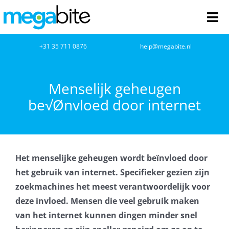
Ga
naar
Tog
inhoud
Nav
home
+31 35 711 0876
help@megabite.nl
Webdesign
Menselijk geheugen
be√Ønvloed door internet
Netwerkbeheer
Webhosting
Het menselijke geheugen wordt beïnvloed door
Cloud Computing
het gebruik van internet. Specifieker gezien zijn
zoekmachines het meest verantwoordelijk voor
VOIP
deze invloed. Mensen die veel gebruik maken
van het internet kunnen dingen minder snel
Microsoft NCE