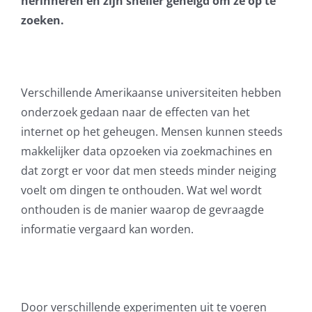
herinneren en zijn sneller geneigd om ze op te
zoeken.
AVG
Office365
Verschillende Amerikaanse universiteiten hebben
Glasvezelverbindingen
onderzoek gedaan naar de effecten van het
internet op het geheugen. Mensen kunnen steeds
Microsoft software licenties
makkelijker data opzoeken via zoekmachines en
dat zorgt er voor dat men steeds minder neiging
SLA overeenkomsten
voelt om dingen te onthouden. Wat wel wordt
onthouden is de manier waarop de gevraagde
Remote Help
informatie vergaard kan worden.
WordPress SLA Contract
Contact
Door verschillende experimenten uit te voeren