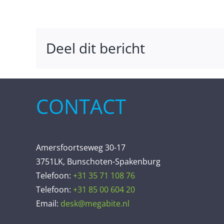
Deel dit bericht
CONTACT
Amersfoortseweg 30-17
3751LK, Bunschoten-Spakenburg
Telefoon:
+31 35 71 108 76
Telefoon:
+31 85 00 604 20
Email:
desk@megabite.nl