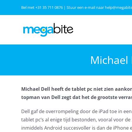
Ga
Bel met
+31 35 711 0876
| Stuur een e-mail naar
help@megabite
naar
inhoud
Michael 
Michael Dell heeft de tablet pc niet zien aankom
topman van Dell zegt dat het de grootste verras
Dell gaf de overrompeling door de iPad toe in ee
tablet pc’s al enige tijd bestonden, vooral voor de
inmiddels Android succesvoller is dan de iPhone e