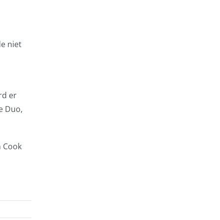
e niet
rd er
de Duo,
m Cook