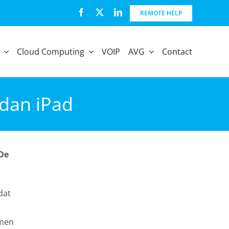
REMOTE HELP
Cloud Computing
VOIP
AVG
Contact
 dan iPad
 De
dat
omen