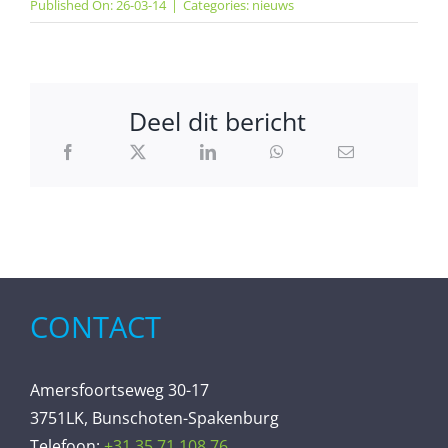
Published On: 26-03-14
|
Categories:
nieuws
Deel dit bericht
CONTACT
Amersfoortseweg 30-17
3751LK, Bunschoten-Spakenburg
Telefoon:
+31 35 71 108 76