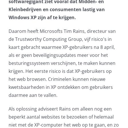
softwaregigant ziet vooral dat Midden- en
AVG
Kleinbedrijven en consumenten lastig van
Windows XP zijn af te krijgen.
Office365
Daarom heeft Microsofts Tim Rains, directeur van
de Trustworthy Computing Group, vijf risico's in
Glasvezelverbindingen
kaart gebracht waarmee XP-gebruikers na 8 april,
als er geen beveiligingsupdates meer voor het
Microsoft software licenties
besturingssysteem verschijnen, te maken kunnen
krijgen. Het eerste risico is dat XP-gebruikers op
SLA overeenkomsten
het web browsen. Criminelen kunnen nieuwe
kwetsbaarheden in XP ontdekken om gebruikers
Remote Help
daarmee aan te vallen.
WordPress SLA Contract
Als oplossing adviseert Rains om alleen nog een
beperkt aantal websites te bezoeken of helemaal
Contact
niet met de XP-computer het web op te gaan, en zo