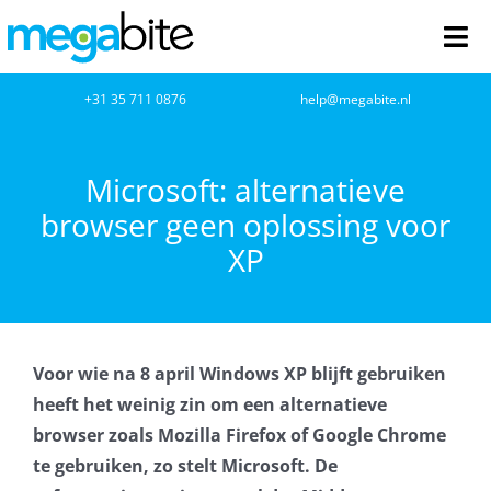
Ga
naar
Tog
inhoud
Nav
home
+31 35 711 0876
help@megabite.nl
Webdesign
Microsoft: alternatieve
browser geen oplossing voor
Netwerkbeheer
XP
Webhosting
Cloud Computing
Voor wie na 8 april Windows XP blijft gebruiken
VOIP
heeft het weinig zin om een alternatieve
browser zoals Mozilla Firefox of Google Chrome
Microsoft NCE
te gebruiken, zo stelt Microsoft. De