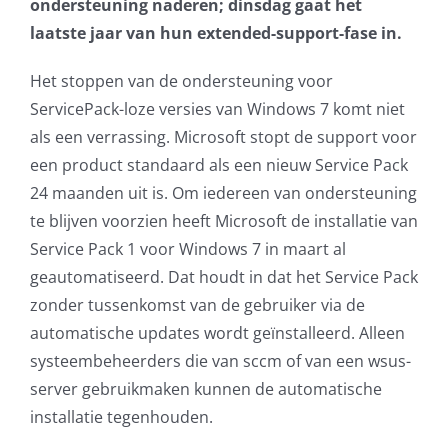
ondersteuning naderen; dinsdag gaat het
AVG
laatste jaar van hun extended-support-fase in.
Het stoppen van de ondersteuning voor
Office365
ServicePack-loze versies van Windows 7 komt niet
als een verrassing. Microsoft stopt de support voor
Glasvezelverbindingen
een product standaard als een nieuw Service Pack
24 maanden uit is. Om iedereen van ondersteuning
Microsoft software licenties
te blijven voorzien heeft Microsoft de installatie van
Service Pack 1 voor Windows 7 in maart al
SLA overeenkomsten
geautomatiseerd. Dat houdt in dat het Service Pack
zonder tussenkomst van de gebruiker via de
Remote Help
automatische updates wordt geïnstalleerd. Alleen
systeembeheerders die van sccm of van een wsus-
WordPress SLA Contract
server gebruikmaken kunnen de automatische
installatie tegenhouden.
Contact