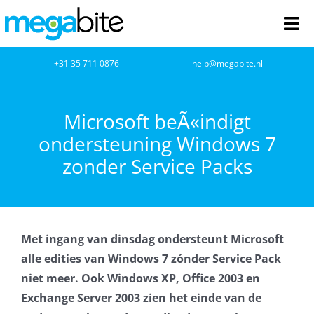
Ga
naar
Tog
inhoud
Nav
home
+31 35 711 0876
help@megabite.nl
Webdesign
Microsoft beÃ«indigt
ondersteuning Windows 7
Netwerkbeheer
zonder Service Packs
Webhosting
Cloud Computing
Met ingang van dinsdag ondersteunt Microsoft
VOIP
alle edities van Windows 7 zónder Service Pack
niet meer. Ook Windows XP, Office 2003 en
Microsoft NCE
Exchange Server 2003 zien het einde van de