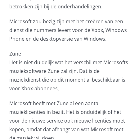
betrokken zijn bij de onderhandelingen.
AVG
Microsoft zou bezig zijn met het creëren van een
Office365
dienst die nummers levert voor de Xbox, Windows
Phone en de desktopversie van Windows.
Glasvezelverbindingen
Zune
Microsoft software licenties
Het is niet duidelijk wat het verschil met Microsofts
muzieksoftware Zune zal zijn. Dat is de
SLA overeenkomsten
muziekdienst die op dit moment al beschikbaar is
voor Xbox-abonnees,
Remote Help
Microsoft heeft met Zune al een aantal
muzieklicenties in bezit. Het is onduidelijk of het
WordPress SLA Contract
voor de nieuwe service ook nieuwe licenties moet
kopen, omdat dat afhangt van wat Microsoft met
Contact
de muziek wil doen.