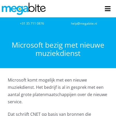
Ga
naar
Tog
inhoud
Nav
home
+31 35 711 0876
help@megabite.nl
Webdesign
Microsoft bezig met nieuwe
muziekdienst
Netwerkbeheer
Webhosting
Microsoft komt mogelijk met een nieuwe
Cloud Computing
muziekdienst. Het bedrijf is al in gesprek met een
aantal grote platenmaatschappijen over de nieuwe
VOIP
service.
Microsoft NCE
Dat schrijft CNET op basis van bronnen die