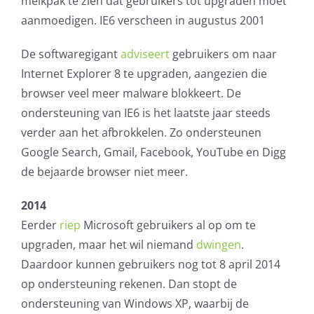
melkpak te zien dat gebruikers tot upgraden moet
aanmoedigen. IE6 verscheen in augustus 2001
AVG
De softwaregigant
adviseert
gebruikers om naar
Office365
Internet Explorer 8 te upgraden, aangezien die
browser veel meer malware blokkeert. De
Glasvezelverbindingen
ondersteuning van IE6 is het laatste jaar steeds
verder aan het afbrokkelen. Zo ondersteunen
Microsoft software licenties
Google Search, Gmail, Facebook, YouTube en Digg
de bejaarde browser niet meer.
SLA overeenkomsten
2014
Remote Help
Eerder
riep
Microsoft gebruikers al op om te
upgraden, maar het wil niemand
dwingen
.
WordPress SLA Contract
Daardoor kunnen gebruikers nog tot 8 april 2014
op ondersteuning rekenen. Dan stopt de
Contact
ondersteuning van Windows XP, waarbij de