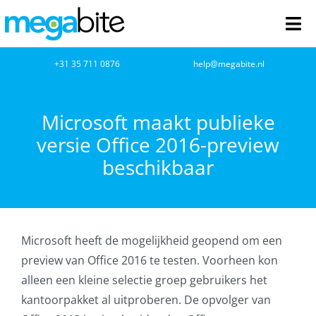
Ga
naar
Tog
inhoud
Nav
home
+31 35 711 0876
help@megabite.nl
Webdesign
Microsoft maakt publieke
versie Office 2016-preview
Netwerkbeheer
beschikbaar
Webhosting
Cloud Computing
Microsoft heeft de mogelijkheid geopend om een
VOIP
preview van Office 2016 te testen. Voorheen kon
alleen een kleine selectie groep gebruikers het
Microsoft NCE
kantoorpakket al uitproberen. De opvolger van