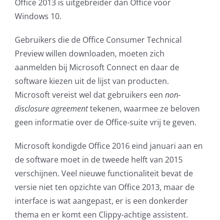
Office 2013 is uitgebreider dan Office voor
AVG
Windows 10.
Gebruikers die de Office Consumer Technical
Office365
Preview willen downloaden, moeten zich
aanmelden bij Microsoft Connect en daar de
Glasvezelverbindingen
software kiezen uit de lijst van producten.
Microsoft vereist wel dat gebruikers een
non-
Microsoft software licenties
disclosure agreement
tekenen, waarmee ze beloven
geen informatie over de Office-suite vrij te geven.
SLA overeenkomsten
Microsoft kondigde Office 2016 eind januari aan en
Remote Help
de software moet in de tweede helft van 2015
verschijnen. Veel nieuwe functionaliteit bevat de
WordPress SLA Contract
versie niet ten opzichte van Office 2013, maar de
interface is wat aangepast, er is een donkerder
Contact
thema en er komt een Clippy-achtige assistent.