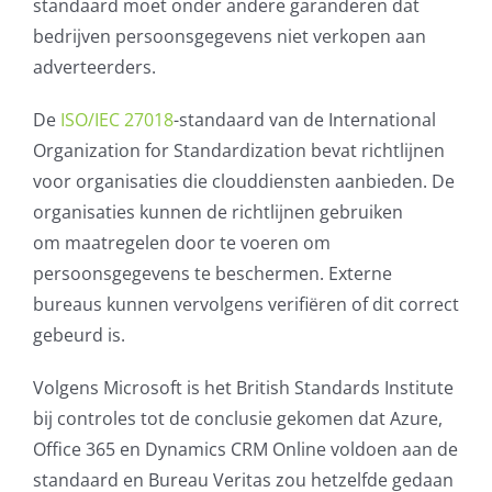
standaard moet onder andere garanderen dat
AVG
bedrijven persoonsgegevens niet verkopen aan
adverteerders.
Office365
De
ISO/IEC 27018
-standaard van de International
Organization for Standardization bevat richtlijnen
Glasvezelverbindingen
voor organisaties die clouddiensten aanbieden. De
organisaties kunnen de richtlijnen gebruiken
Microsoft software licenties
om maatregelen door te voeren om
persoonsgegevens te beschermen. Externe
SLA overeenkomsten
bureaus kunnen vervolgens verifiëren of dit correct
gebeurd is.
Remote Help
Volgens Microsoft is het British Standards Institute
WordPress SLA Contract
bij controles tot de conclusie gekomen dat Azure,
Office 365 en Dynamics CRM Online voldoen aan de
Contact
standaard en Bureau Veritas zou hetzelfde gedaan