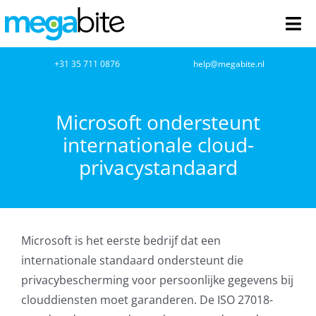
Ga
naar
Tog
inhoud
Nav
home
+31 35 711 0876
help@megabite.nl
Webdesign
Microsoft ondersteunt
internationale cloud-
Netwerkbeheer
privacystandaard
Webhosting
Cloud Computing
Microsoft is het eerste bedrijf dat een
VOIP
internationale standaard ondersteunt die
privacybescherming voor persoonlijke gegevens bij
Microsoft NCE
clouddiensten moet garanderen. De ISO 27018-