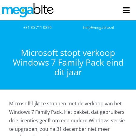
Ga
naar
Tog
inhoud
Nav
home
+31 35 711 0876
help@megabite.nl
Webdesign
Microsoft stopt verkoop
Windows 7 Family Pack eind
Netwerkbeheer
dit jaar
Webhosting
Cloud Computing
Microsoft lijkt te stoppen met de verkoop van het
VOIP
Windows 7 Family Pack. Het pakket, dat gebruikers
drie licenties geeft om een oudere Windows-versie
Microsoft NCE
te upgraden, zou na 31 december niet meer