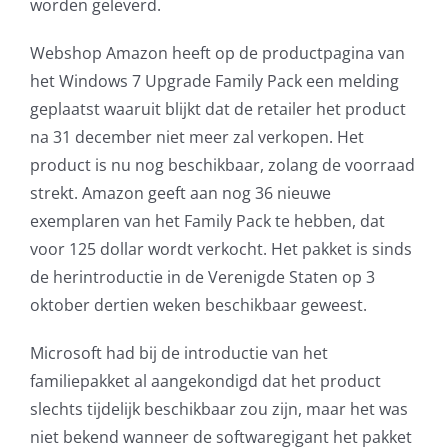
worden geleverd.
AVG
Webshop Amazon heeft op de productpagina van
het Windows 7 Upgrade Family Pack een melding
Office365
geplaatst waaruit blijkt dat de retailer het product
na 31 december niet meer zal verkopen. Het
Glasvezelverbindingen
product is nu nog beschikbaar, zolang de voorraad
strekt. Amazon geeft aan nog 36 nieuwe
Microsoft software licenties
exemplaren van het Family Pack te hebben, dat
voor 125 dollar wordt verkocht. Het pakket is sinds
SLA overeenkomsten
de herintroductie in de Verenigde Staten op 3
oktober dertien weken beschikbaar geweest.
Remote Help
Microsoft had bij de introductie van het
WordPress SLA Contract
familiepakket al aangekondigd dat het product
slechts tijdelijk beschikbaar zou zijn, maar het was
Contact
niet bekend wanneer de softwaregigant het pakket