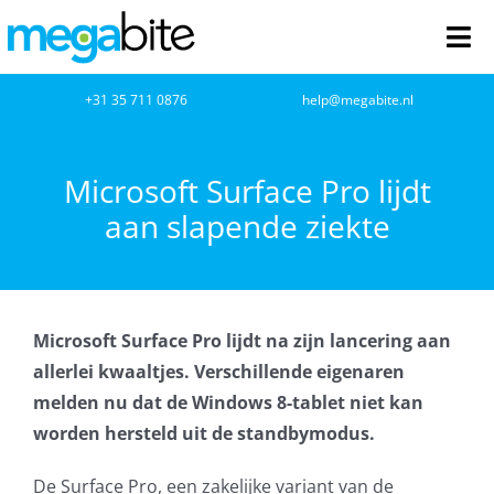
Ga
naar
Tog
inhoud
Nav
home
+31 35 711 0876
help@megabite.nl
Webdesign
Microsoft Surface Pro lijdt
aan slapende ziekte
Netwerkbeheer
Webhosting
Microsoft Surface Pro lijdt na zijn lancering aan
Cloud Computing
allerlei kwaaltjes. Verschillende eigenaren
melden nu dat de Windows 8-tablet niet kan
VOIP
worden hersteld uit de standbymodus.
Microsoft NCE
De Surface Pro, een zakelijke variant van de