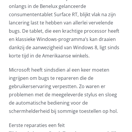
onlangs in de Benelux gelanceerde
AVG
consumententablet Surface RT, blijkt vlak na zijn
lancering last te hebben van allerlei vervelende
Office365
bugs. De tablet, die een krachtige processor heeft
en klassieke Windows-programma’s kan draaien
Glasvezelverbindingen
dankzij de aanwezigheid van Windows 8, ligt sinds
korte tijd in de Amerikaanse winkels.
Microsoft software licenties
Microsoft heeft sindsdien al een keer moeten
SLA overeenkomsten
ingrijpen om bugs te repareren die de
gebruikerservaring verpestten. Zo waren er
Remote Help
problemen met de meegeleverde stylus en sloeg
de automatische bediening voor de
WordPress SLA Contract
schermhelderheid bij sommige toestellen op hol.
Contact
Eerste reparaties een feit