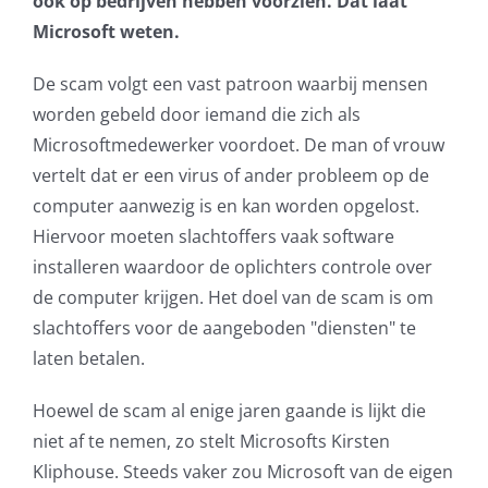
ook op bedrijven hebben voorzien. Dat laat
Microsoft weten.
AVG
De scam volgt een vast patroon waarbij mensen
Office365
worden gebeld door iemand die zich als
Microsoftmedewerker voordoet. De man of vrouw
Glasvezelverbindingen
vertelt dat er een virus of ander probleem op de
computer aanwezig is en kan worden opgelost.
Microsoft software licenties
Hiervoor moeten slachtoffers vaak software
installeren waardoor de oplichters controle over
SLA overeenkomsten
de computer krijgen. Het doel van de scam is om
slachtoffers voor de aangeboden "diensten" te
Remote Help
laten betalen.
WordPress SLA Contract
Hoewel de scam al enige jaren gaande is lijkt die
niet af te nemen, zo stelt Microsofts Kirsten
Contact
Kliphouse. Steeds vaker zou Microsoft van de eigen