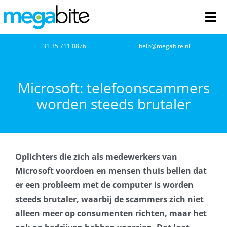
Ga
naar
Tog
inhoud
Nav
home
+31 35 711 0876
help@megabite.nl
Webdesign
Microsoft: telefoonscammers
worden steeds brutaler
Netwerkbeheer
Webhosting
Oplichters die zich als medewerkers van
Cloud Computing
Microsoft voordoen en mensen thuis bellen dat
er een probleem met de computer is worden
VOIP
steeds brutaler, waarbij de scammers zich niet
alleen meer op consumenten richten, maar het
Microsoft NCE