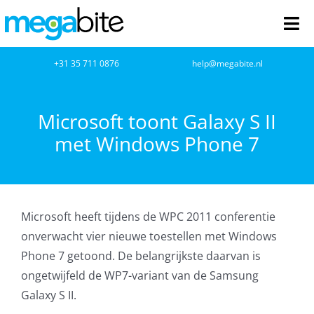
Ga
naar
Tog
inhoud
Nav
home
+31 35 711 0876
help@megabite.nl
Webdesign
Microsoft toont Galaxy S II
met Windows Phone 7
Netwerkbeheer
Webhosting
Microsoft heeft tijdens de WPC 2011 conferentie
Cloud Computing
onverwacht vier nieuwe toestellen met Windows
Phone 7 getoond. De belangrijkste daarvan is
VOIP
ongetwijfeld de WP7-variant van de Samsung
Galaxy S II.
Microsoft NCE