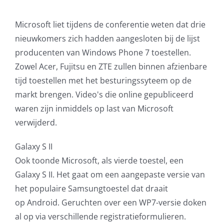
AVG
Microsoft liet tijdens de conferentie weten dat drie
nieuwkomers zich hadden aangesloten bij de lijst
Office365
producenten van Windows Phone 7 toestellen.
Zowel Acer, Fujitsu en ZTE zullen binnen afzienbare
Glasvezelverbindingen
tijd toestellen met het besturingssyteem op de
markt brengen. Video's die online gepubliceerd
Microsoft software licenties
waren zijn inmiddels op last van Microsoft
verwijderd.
SLA overeenkomsten
Galaxy S II
Remote Help
Ook toonde Microsoft, als vierde toestel, een
Galaxy S II. Het gaat om een aangepaste versie van
WordPress SLA Contract
het populaire Samsungtoestel dat draait
op Android. Geruchten over een WP7-versie doken
Contact
al op via verschillende registratieformulieren.