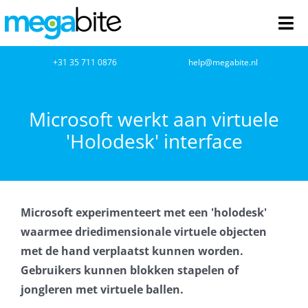
Ga
naar
Tog
inhoud
Nav
home
+31 35 711 0876
help@megabite.nl
Webdesign
Microsoft werkt aan virtuele
'Holodesk' interface
Netwerkbeheer
Webhosting
Microsoft experimenteert met een 'holodesk'
Cloud Computing
waarmee driedimensionale virtuele objecten
met de hand verplaatst kunnen worden.
VOIP
Gebruikers kunnen blokken stapelen of
jongleren met virtuele ballen.
Microsoft NCE