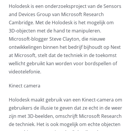
Holodesk is een onderzoeksproject van de Sensors
AVG
and Devices Group van Microsoft Research
Cambridge. Met de Holodesk is het mogelijk om
Office365
3D-objecten met de hand te manipuleren.
Microsoft-blogger Steve Clayton, die nieuwe
Glasvezelverbindingen
ontwikkelingen binnen het bedrijf bijhoudt op Next
at Microsoft, stelt dat de techniek in de toekomst
Microsoft software licenties
wellicht gebruikt kan worden voor bordspellen of
videotelefonie.
SLA overeenkomsten
Kinect camera
Remote Help
Holodesk maakt gebruik van een Kinect-camera om
WordPress SLA Contract
gebruikers de illusie te geven dat ze echt in de weer
zijn met 3D-beelden, omschrijft Microsoft Research
Contact
de techniek. Het is ook mogelijk om echte objecten