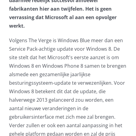
daarmee redelijk succesvol alhoewel
fabrikanten hier aan twijfelen. Het is geen
AVG
verrassing dat Microsoft al aan een opvolger
werkt.
Office365
Volgens The Verge is Windows Blue meer dan een
Glasvezelverbindingen
Service Pack-achtige update voor Windows 8. De
site stelt dat het Microsoft's eerste aanzet is om
Microsoft software licenties
Windows 8 en Windows Phone 8 samen te brengen
alsmede een gezamenlijke jaarlijkse
SLA overeenkomsten
besturingssysteem-update te verwezenlijken. Voor
Windows 8 betekent dit dat de update, die
Remote Help
halverwege 2013 gelanceerd zou worden, een
aantal nieuwe veranderingen in de
WordPress SLA Contract
gebruikersinterface met zich mee zal brengen.
Verder zullen er ook een aantal aanpassing in het
Contact
gehele platform gedaan worden en zal de prijs