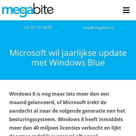
Ga
naar
Tog
inhoud
Nav
home
+31 35 711 0876
help@megabite.nl
Webdesign
Microsoft wil jaarlijkse update
met Windows Blue
Netwerkbeheer
Webhosting
Windows 8 is nog maar iets meer dan een
Cloud Computing
maand gelanceerd, of Microsoft trekt de
aandacht al naar de volgende generatie van het
VOIP
besturingssysteem. Windows 8 heeft inmiddels
meer dan 40 miljoen licenties verkocht en lijkt
Microsoft NCE