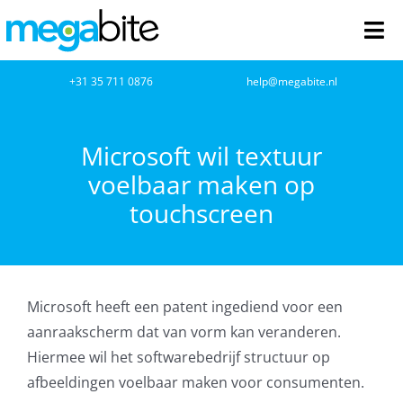
Ga
naar
Tog
inhoud
Nav
home
+31 35 711 0876
help@megabite.nl
Webdesign
Microsoft wil textuur
voelbaar maken op
Netwerkbeheer
touchscreen
Webhosting
Cloud Computing
Microsoft heeft een patent ingediend voor een
VOIP
aanraakscherm dat van vorm kan veranderen.
Hiermee wil het softwarebedrijf structuur op
Microsoft NCE
afbeeldingen voelbaar maken voor consumenten.