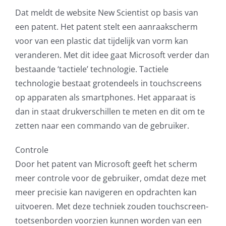
Dat meldt de website New Scientist op basis van
AVG
een patent. Het patent stelt een aanraakscherm
voor van een plastic dat tijdelijk van vorm kan
Office365
veranderen. Met dit idee gaat Microsoft verder dan
bestaande ‘tactiele’ technologie. Tactiele
Glasvezelverbindingen
technologie bestaat grotendeels in touchscreens
op apparaten als smartphones. Het apparaat is
Microsoft software licenties
dan in staat drukverschillen te meten en dit om te
zetten naar een commando van de gebruiker.
SLA overeenkomsten
Controle
Remote Help
Door het patent van Microsoft geeft het scherm
meer controle voor de gebruiker, omdat deze met
WordPress SLA Contract
meer precisie kan navigeren en opdrachten kan
uitvoeren. Met deze techniek zouden touchscreen-
Contact
toetsenborden voorzien kunnen worden van een