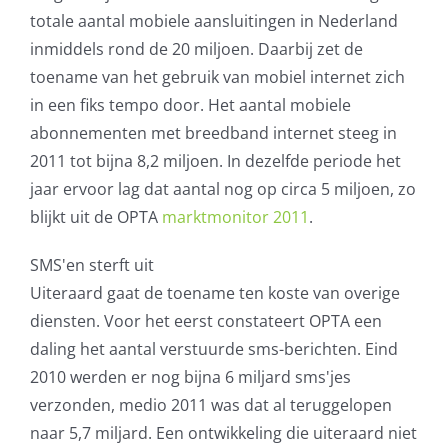
totale aantal mobiele aansluitingen in Nederland
AVG
inmiddels rond de 20 miljoen. Daarbij zet de
toename van het gebruik van mobiel internet zich
Office365
in een fiks tempo door. Het aantal mobiele
abonnementen met breedband internet steeg in
Glasvezelverbindingen
2011 tot bijna 8,2 miljoen. In dezelfde periode het
jaar ervoor lag dat aantal nog op circa 5 miljoen, zo
Microsoft software licenties
blijkt uit de OPTA
marktmonitor 2011
.
SLA overeenkomsten
SMS'en sterft uit
Uiteraard gaat de toename ten koste van overige
Remote Help
diensten. Voor het eerst constateert OPTA een
daling het aantal verstuurde sms-berichten. Eind
WordPress SLA Contract
2010 werden er nog bijna 6 miljard sms'jes
verzonden, medio 2011 was dat al teruggelopen
Contact
naar 5,7 miljard. Een ontwikkeling die uiteraard niet