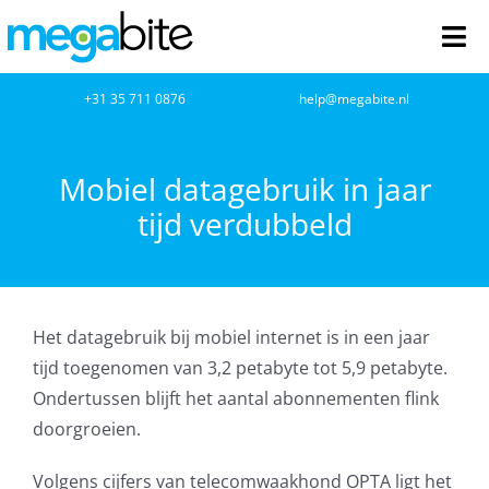
Ga
naar
Tog
inhoud
Nav
home
+31 35 711 0876
help@megabite.nl
Webdesign
Mobiel datagebruik in jaar
tijd verdubbeld
Netwerkbeheer
Webhosting
Het datagebruik bij mobiel internet is in een jaar
Cloud Computing
tijd toegenomen van 3,2 petabyte tot 5,9 petabyte.
Ondertussen blijft het aantal abonnementen flink
VOIP
doorgroeien.
Microsoft NCE
Volgens cijfers van telecomwaakhond OPTA ligt het